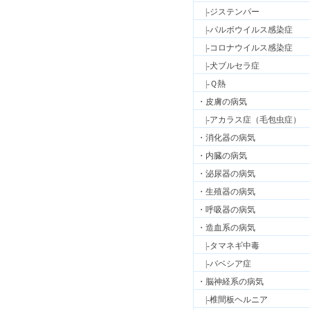
|-ジステンパー
|-パルボウイルス感染症
|-コロナウイルス感染症
|-犬ブルセラ症
|-Ｑ熱
・皮膚の病気
|-アカラス症（毛包虫症）
・消化器の病気
・内臓の病気
・泌尿器の病気
・生殖器の病気
・呼吸器の病気
・造血系の病気
|-タマネギ中毒
|-バベシア症
・脳神経系の病気
|-椎間板ヘルニア