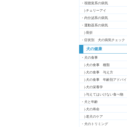
・視聴覚系の病気
|-チェリーアイ
・内分泌系の病気
・運動器系の病気
|-骨折
・症状別 犬の病気チェック
犬の健康
・犬の食事
|-犬の食事 種類
|-犬の食事 与え方
|-犬の食事 年齢別アドバイ
|-犬の栄養学
|-与えてはいけない食べ物
・犬と年齢
|-犬の寿命
|-老犬のケア
・犬のトリミング