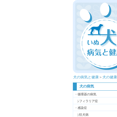
犬の病気と健康
＞
犬の健康
犬の病気
・循環器の病気
|-フィラリア症
・感染症
|-狂犬病